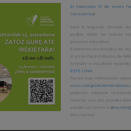
El miércoles 15 de enero 
conocernos!
Será la segunda Jornada de 
podrás visitar las nuevas i
proyecto educativo.
Estaremos encantados de recib
8, en la Plaza Indautxu de Bilba
Anímate e inscríbete leyendo 
ESTE LINK.
Tienes más información sobr
www.colegioelcarmeindautxu
¡Además estamos reuniéndo
reservar una cita, puedes lla
escribir un correo a
direccion
¡Nos vemos!