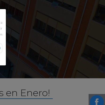
ra
ir
es
s en Enero!