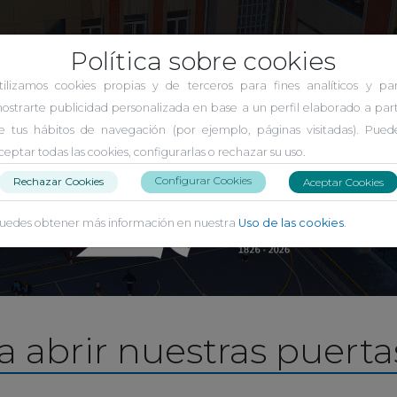
Política sobre cookies
El Carmen Indautxu
tilizamos cookies propias y de terceros para fines analíticos y pa
ostrarte publicidad personalizada en base a un perfil elaborado a part
e tus hábitos de navegación (por ejemplo, páginas visitadas). Pued
ceptar todas las cookies, configurarlas o rechazar su uso.
Configurar Cookies
Rechazar Cookies
Aceptar Cookies
uedes obtener más información en nuestra
Uso de las cookies
.
a abrir nuestras puerta