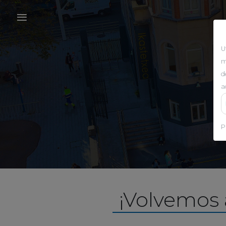
U
m
d
a
P
¡Volvemos 