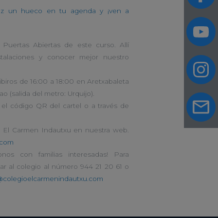
haz un hueco en tu agenda y ¡ven a
Puertas Abiertas de este curso. Allí
nstalaciones y conocer mejor nuestro
iros de 16:00 a 18:00 en Aretxabaleta
o (salida del metro: Urquijo).
el código QR del cartel o a través de
e El Carmen Indautxu en nuestra web.
.com
nos con familias interesadas! Para
mar al colegio al número 944 21 20 61 o
@colegioelcarmenindautxu.com