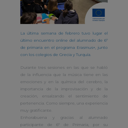
La última semana de febrero tuvo lugar el
último encuentro online del alumnado de 6º
de primaria en el programa Erasmus+, junto
con los colegios de Grecia y Turquía.
Durante tres sesiones en las que se habló
de la influencia que la música tiene en las
emociones y en la química del cerebro, la
importancia de la improvisación y de la
creación, ensalzando el sentimiento de
pertenencia. Como siempre, una experiencia
muy gratificante.
Enhorabuena y gracias al alumnado
participante de 6º de Primaria, por su