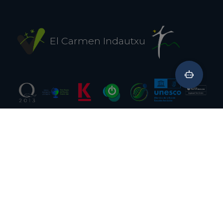
El Carmen Indautxu
Aviso legal
Política de privavidad
Uso de las cookies
Contacto
Canal denuncia
Trabaja con nosotros
944 212 061
Aretxabaleta, 8 (junto a Metro Indautxu)
Bilbao, Bizkaia