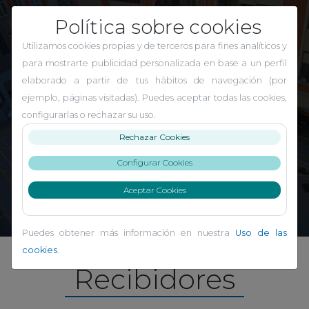
Política sobre cookies
Utilizamos cookies propias y de terceros para fines analíticos y
para mostrarte publicidad personalizada en base a un perfil
El Carmen Indautxu
elaborado a partir de tus hábitos de navegación (por
ejemplo, páginas visitadas). Puedes aceptar todas las cookies,
configurarlas o rechazar su uso.
Rechazar Cookies
Configurar Cookies
Aceptar Cookies
Puedes obtener más información en nuestra
Uso de las
cookies
.
Recibidores