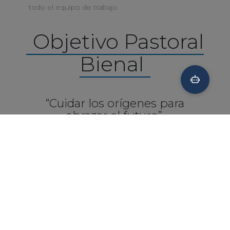
todo el equipo de trabajo.
Objetivo Pastoral
Bienal
“Cuidar los orígenes para
abrazar el futuro”.
Curso 25-26 “Abrazando el
futuro”.
El curso pasado estrenamos un nuevo objetivo
de Pastoral, que es para dos años. ¿Por qué?
Porque en este curso 2025-2026 celebraremos
el Bicentenario de la fundación de la
Congregación de las Carmelitas de la Caridad