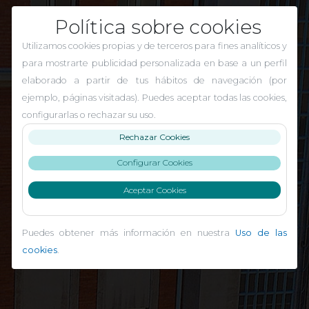
Política sobre cookies
Utilizamos cookies propias y de terceros para fines analíticos y
para mostrarte publicidad personalizada en base a un perfil
elaborado a partir de tus hábitos de navegación (por
ejemplo, páginas visitadas). Puedes aceptar todas las cookies,
configurarlas o rechazar su uso.
Rechazar Cookies
Configurar Cookies
Aceptar Cookies
Puedes obtener más información en nuestra
Uso de las
cookies
.