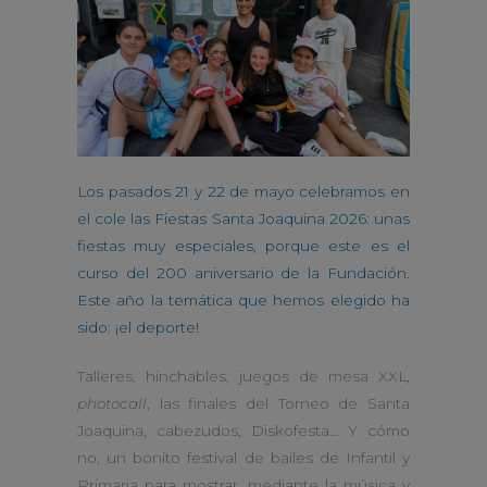
Los pasados 21 y 22 de mayo celebramos en
el cole las Fiestas Santa Joaquina 2026: unas
fiestas muy especiales, porque este es el
curso del 200 aniversario de la Fundación.
Este año la temática que hemos elegido ha
sido: ¡el deporte!
Talleres, hinchables, juegos de mesa XXL,
photocall
, las finales del Torneo de Santa
Joaquina, cabezudos, Diskofesta… Y cómo
no, un bonito festival de bailes de Infantil y
Primaria para mostrar, mediante la música y