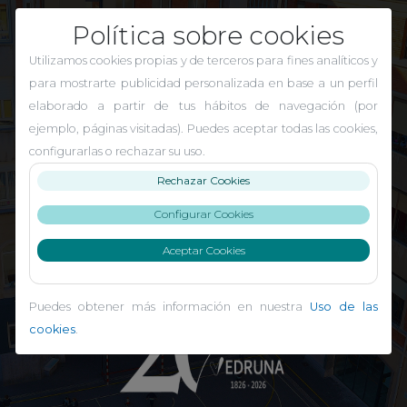
Política sobre cookies
Utilizamos cookies propias y de terceros para fines analíticos y
para mostrarte publicidad personalizada en base a un perfil
elaborado a partir de tus hábitos de navegación (por
ejemplo, páginas visitadas). Puedes aceptar todas las cookies,
configurarlas o rechazar su uso.
Rechazar Cookies
Configurar Cookies
El Carmen Indautxu
Aceptar Cookies
Puedes obtener más información en nuestra
Uso de las
cookies
.