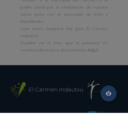
También a la Parroquia del Carmen y al
padre David por la celebración de nuestra
Santa junto con el alumnado de ESO y
Bachillerato.
Gora Santa Joaquina eta gora El Carmen
Indautxu!
Puedes ver lo bien que lo pasamos en
nuestros álbumes o directamente
AQUÍ.
El Carmen Indautxu