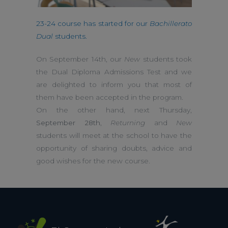
23-24 course has started for our
Bachillerato
Dual
students.
On September 14th, our
New
students took
the Dual Diploma Admissions Test and we
are delighted to inform you that most of
them have been accepted in the program.
On the other hand, next Thursday,
September
28th
,
Returning
and
New
students will meet at the school to have the
opportunity of sharing doubts, advice and
good wishes for the new course.