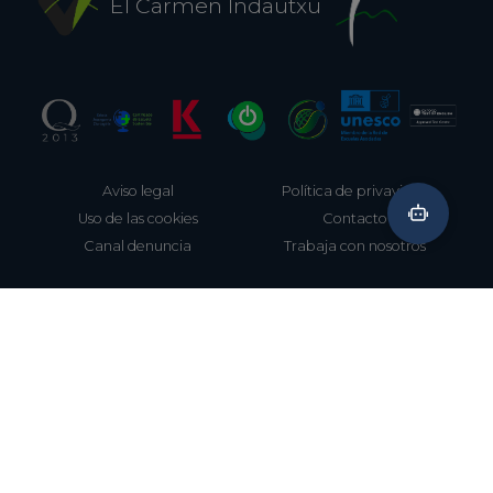
El Carmen Indautxu
Aviso legal
Política de privavidad
Uso de las cookies
Contacto
Canal denuncia
Trabaja con nosotros
944 212 061
Aretxabaleta, 8 (junto a Metro Indautxu)
Bilbao, Bizkaia