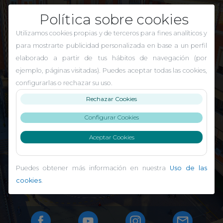
Política sobre cookies
Utilizamos cookies propias y de terceros para fines analíticos y
para mostrarte publicidad personalizada en base a un perfil
elaborado a partir de tus hábitos de navegación (por
ejemplo, páginas visitadas). Puedes aceptar todas las cookies,
El Carmen Indautxu
configurarlas o rechazar su uso.
Rechazar Cookies
Configurar Cookies
Aceptar Cookies
Puedes obtener más información en nuestra
Uso de las
cookies
.