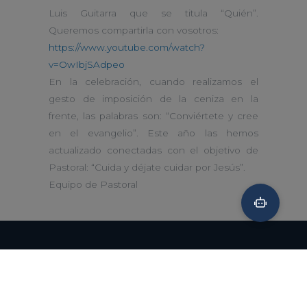
Luis Guitarra que se titula “Quién”.
Queremos compartirla con vosotros:
https://www.youtube.com/watch?
v=OwIbjSAdpeo
En la celebración, cuando realizamos el
gesto de imposición de la ceniza en la
frente, las palabras son: “Conviértete y cree
en el evangelio”. Este año las hemos
actualizado conectadas con el objetivo de
Pastoral: “Cuida y déjate cuidar por Jesús”.
Equipo de Pastoral
El Carmen Indautxu