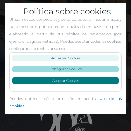
Política sobre cookies
Utilizamos cookies propias y de terceros para fines analíticos y
para mostrarte publicidad personalizada en base a un perfil
elaborado a partir de tus hábitos de navegación (por
ejemplo, páginas visitadas). Puedes aceptar todas las cookies,
configurarlas o rechazar su uso.
Rechazar Cookies
Configurar Cookies
Aceptar Cookies
El Carmen Indautxu
Puedes obtener más información en nuestra
Uso de las
cookies
.