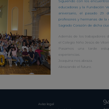
Siguiendo con los encuentro
educadoras y la Fundación V
aniversario, el pasado 29 
profesores y hermanas de la 
Sagrado Corazón de dicha ciu
Además de los trabajadores d
el Colegio Niño Jesús de Vitor
Pasamos una tarde estu
experiencias.
Joaquina nos abraza.
Abrazando el futuro.
9
Aviso legal
Are