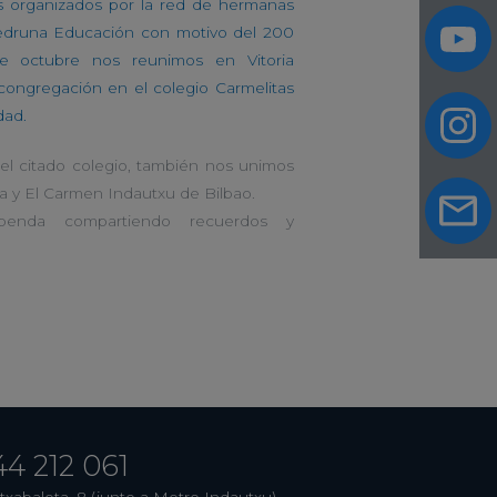
s organizados por la red de hermanas
edruna Educación con motivo del 200
de octubre nos reunimos en Vitoria
congregación en el colegio Carmelitas
dad.
el citado colegio, también nos unimos
ia y El Carmen Indautxu de Bilbao.
penda compartiendo recuerdos y
44 212 061
txabaleta, 8 (junto a Metro Indautxu)