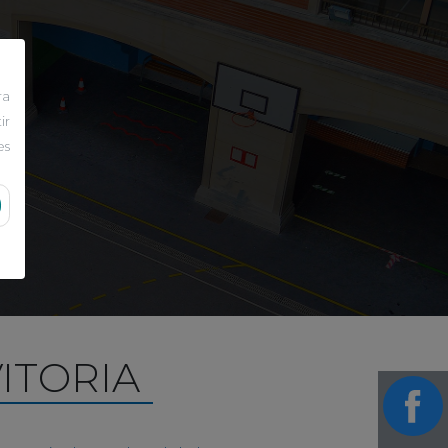
ra
ir
es
ITORIA