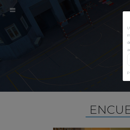
U
m
d
a
P
ENCUE