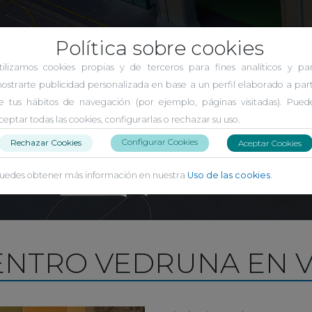
Política sobre cookies
El Carmen Indautxu
tilizamos cookies propias y de terceros para fines analíticos y pa
ostrarte publicidad personalizada en base a un perfil elaborado a part
e tus hábitos de navegación (por ejemplo, páginas visitadas). Pued
ceptar todas las cookies, configurarlas o rechazar su uso.
Configurar Cookies
Rechazar Cookies
Aceptar Cookies
uedes obtener más información en nuestra
Uso de las cookies
.
NTRO VEDRUNA EN V