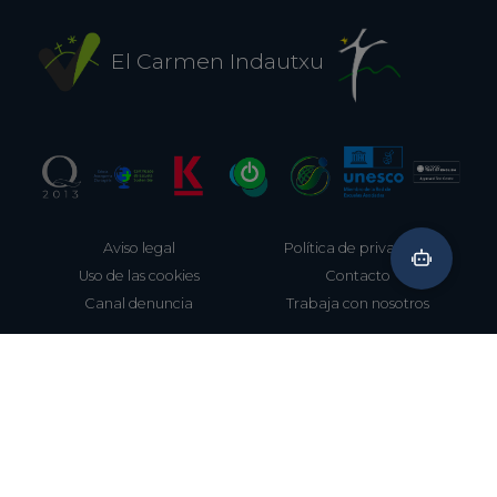
El Carmen Indautxu
Aviso legal
Política de privavidad
Uso de las cookies
Contacto
Canal denuncia
Trabaja con nosotros
944 212 061
Aretxabaleta, 8 (junto a Metro Indautxu)
Bilbao, Bizkaia