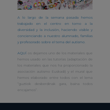
A lo largo de la semana pasada hemos
trabajado en el centro en torno a la
diversidad y la inclusión, haciendo visible y
concienciando a nuestro alumnado, familias
y profesorado sobre el tema del autismo.
AQUÍ
os dejamos uno de los materiales que
hemos usado en las tutorías (adaptación de
los materiales que nos ha proporcionado la
asociación autismo Euskadi) y el mural que
hemos elaborado entre todos con el lema
“guztiok desberdinak gara, baina todos
encajamos”.