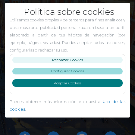
Política sobre cookies
Utilizamos cookies propias y de terceros para fines analíticos y
para mostrarte publicidad personalizada en base a un perfil
elaborado a partir de tus hábitos de navegación (por
ejemplo, páginas visitadas). Puedes aceptar todas las cookies,
configurarlas o rechazar su uso.
El Carmen Indautxu
Rechazar Cookies
Configurar Cookies
Aceptar Cookies
Puedes obtener más información en nuestra
Uso de las
cookies
.