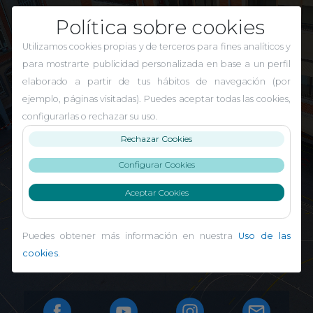
Política sobre cookies
Utilizamos cookies propias y de terceros para fines analíticos y
para mostrarte publicidad personalizada en base a un perfil
elaborado a partir de tus hábitos de navegación (por
ejemplo, páginas visitadas). Puedes aceptar todas las cookies,
configurarlas o rechazar su uso.
El Carmen Indautxu
Rechazar Cookies
Configurar Cookies
Aceptar Cookies
Puedes obtener más información en nuestra
Uso de las
cookies
.