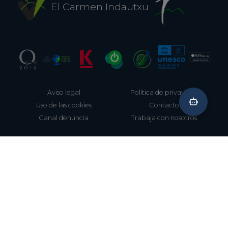
El Carmen Indautxu
Aviso legal
Política de privavidad
Uso de las cookies
Contacto
Canal denuncia
Trabaja con nosotros
944 212 061
Aretxabaleta, 8 (junto a Metro Indautxu)
Bilbao, Bizkaia