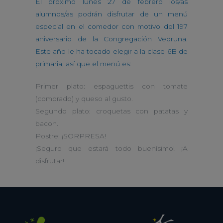
El próximo lunes 27 de febrero los/as
alumnos/as podrán disfrutar de un menú
especial en el comedor con motivo del 197
aniversario de la Congregación Vedruna.
Este año le ha tocado elegir a la clase 6B de
primaria, así que el menú es:
Primer plato: espaguettis con tomate
(comprado) y queso al gusto.
Segundo plato: croquetas con patatas y
bacon.
Postre: ¡SORPRESA!
¡Seguro que estará todo buenísimo! ¡A
disfrutar!