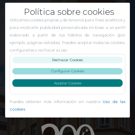
Política sobre cookies
Utilizamos cookies propias y de terceros para fines analíticos y
para mostrarte publicidad personalizada en base a un perfil
elaborado a partir de tus hábitos de navegación (por
ejemplo, páginas visitadas). Puedes aceptar todas las cookies,
configurarlas o rechazar su uso.
Rechazar Cookies
Configurar Cookies
Aceptar Cookies
Puedes obtener más información en nuestra
Uso de las
El Carmen Indautxu
cookies
.