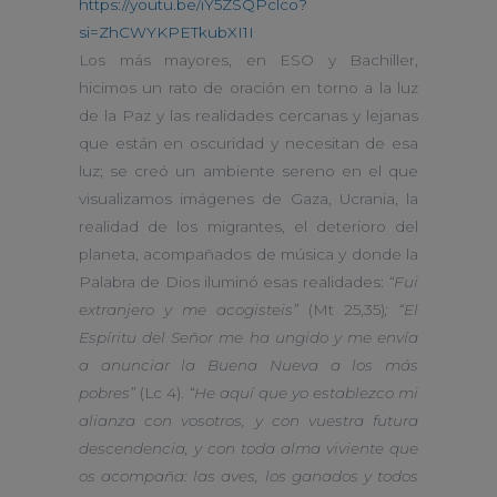
https://youtu.be/iY5ZSQPclco?
si=ZhCWYKPETkubXI1I
Los más mayores, en ESO y Bachiller,
hicimos un rato de oración en torno a la luz
de la Paz y las realidades cercanas y lejanas
que están en oscuridad y necesitan de esa
luz; se creó un ambiente sereno en el que
visualizamos imágenes de Gaza, Ucrania, la
realidad de los migrantes, el deterioro del
planeta, acompañados de música y donde la
Palabra de Dios iluminó esas realidades:
“Fui
extranjero y me acogisteis”
(Mt 25,35)
; “El
Espíritu del Señor me ha ungido y me envía
a anunciar la Buena Nueva a los más
pobres”
(Lc 4).
“He aquí que yo establezco mi
alianza con vosotros, y con vuestra futura
descendencia, y con toda alma viviente que
os acompaña: las aves, los ganados y todos