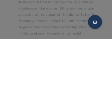
destacada futbolista profesional que integró
la selección danesa en 99 ocasiones y que
se acaba de doctorar en Medicina, habla 11
idiomas y aparece en la lista Forbes entre las
mujeres más poderosas en los deportes.
¡Nada cambia si no cambiamos nada!
El Carmen Indautxu
Aviso legal
Política de privavidad