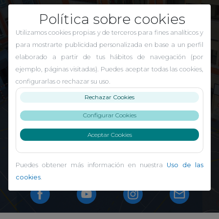
Política sobre cookies
Utilizamos cookies propias y de terceros para fines analíticos y
para mostrarte publicidad personalizada en base a un perfil
elaborado a partir de tus hábitos de navegación (por
ejemplo, páginas visitadas). Puedes aceptar todas las cookies,
El Carmen Indautxu
configurarlas o rechazar su uso.
Rechazar Cookies
Configurar Cookies
Aceptar Cookies
Puedes obtener más información en nuestra
Uso de las
cookies
.