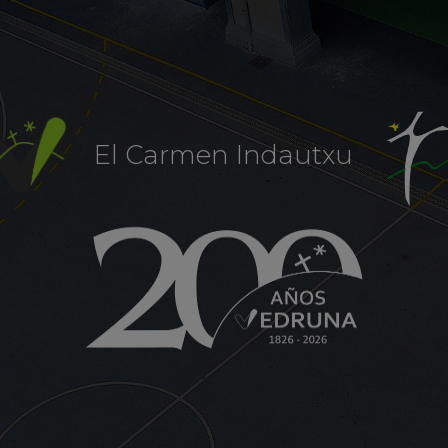
El Carmen Indautxu