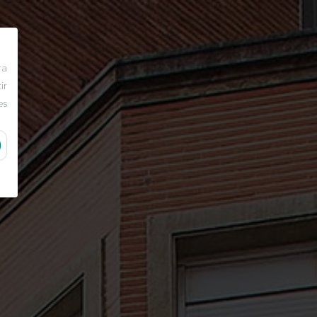
ra
ir
es