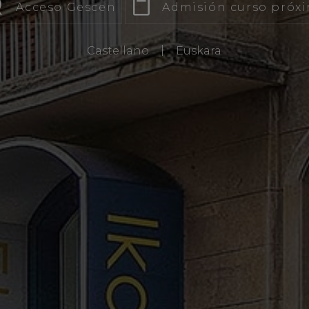
Acceso Gescen
Admisión curso próx
|
Castellano
Euskara