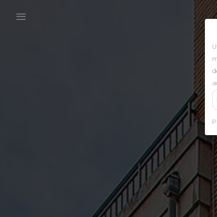
U
m
d
a
P