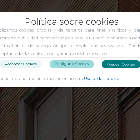
Política sobre cookies
tilizamos cookies propias y de terceros para fines analíticos y pa
ostrarte publicidad personalizada en base a un perfil elaborado a part
e tus hábitos de navegación (por ejemplo, páginas visitadas). Pued
ceptar todas las cookies, configurarlas o rechazar su uso.
Configurar Cookies
Rechazar Cookies
Aceptar Cookies
uedes obtener más información en nuestra
Uso de las cookies
.